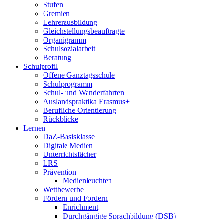
Stufen
Gremien
Lehrerausbildung
Gleichstellungsbeauftragte
Organigramm
Schulsozialarbeit
Beratung
Schulprofil
Offene Ganztagsschule
Schulprogramm
Schul- und Wanderfahrten
Auslandspraktika Erasmus+
Berufliche Orientierung
Rückblicke
Lernen
DaZ-Basisklasse
Digitale Medien
Unterrichtsfächer
LRS
Prävention
Medienleuchten
Wettbewerbe
Fördern und Fordern
Enrichment
Durchgängige Sprachbildung (DSB)