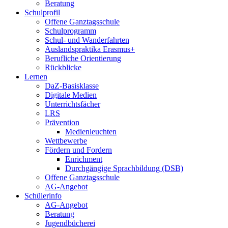
Beratung
Schulprofil
Offene Ganztagsschule
Schulprogramm
Schul- und Wanderfahrten
Auslandspraktika Erasmus+
Berufliche Orientierung
Rückblicke
Lernen
DaZ-Basisklasse
Digitale Medien
Unterrichtsfächer
LRS
Prävention
Medienleuchten
Wettbewerbe
Fördern und Fordern
Enrichment
Durchgängige Sprachbildung (DSB)
Offene Ganztagsschule
AG-Angebot
Schülerinfo
AG-Angebot
Beratung
Jugendbücherei