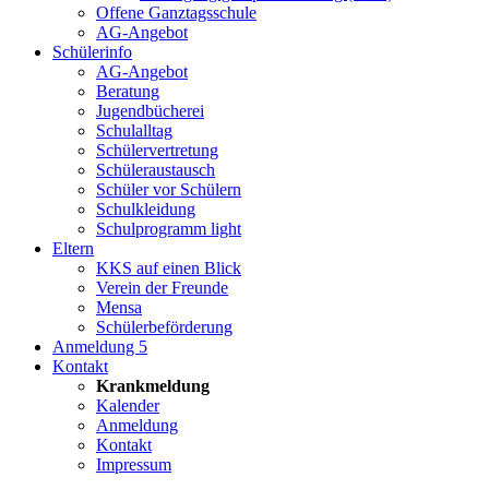
Offene Ganztagsschule
AG-Angebot
Schülerinfo
AG-Angebot
Beratung
Jugendbücherei
Schulalltag
Schülervertretung
Schüleraustausch
Schüler vor Schülern
Schulkleidung
Schulprogramm light
Eltern
KKS auf einen Blick
Verein der Freunde
Mensa
Schülerbeförderung
Anmeldung 5
Kontakt
Krankmeldung
Kalender
Anmeldung
Kontakt
Impressum