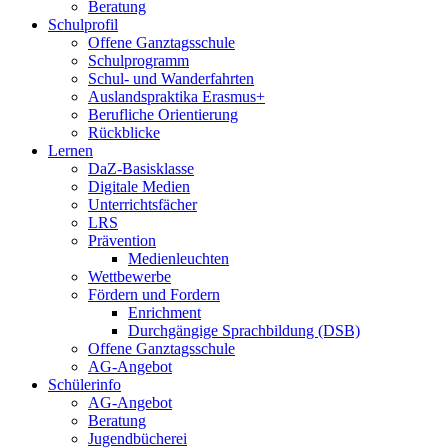
Beratung
Schulprofil
Offene Ganztagsschule
Schulprogramm
Schul- und Wanderfahrten
Auslandspraktika Erasmus+
Berufliche Orientierung
Rückblicke
Lernen
DaZ-Basisklasse
Digitale Medien
Unterrichtsfächer
LRS
Prävention
Medienleuchten
Wettbewerbe
Fördern und Fordern
Enrichment
Durchgängige Sprachbildung (DSB)
Offene Ganztagsschule
AG-Angebot
Schülerinfo
AG-Angebot
Beratung
Jugendbücherei