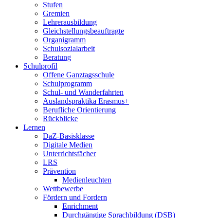
Stufen
Gremien
Lehrerausbildung
Gleichstellungsbeauftragte
Organigramm
Schulsozialarbeit
Beratung
Schulprofil
Offene Ganztagsschule
Schulprogramm
Schul- und Wanderfahrten
Auslandspraktika Erasmus+
Berufliche Orientierung
Rückblicke
Lernen
DaZ-Basisklasse
Digitale Medien
Unterrichtsfächer
LRS
Prävention
Medienleuchten
Wettbewerbe
Fördern und Fordern
Enrichment
Durchgängige Sprachbildung (DSB)