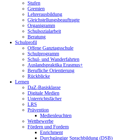
Stufen
Gremien
Lehrerausbildung
Gleichstellungsbeauftragte
Organigramm
Schulsozialarbeit
Beratung
Schulprofil
Offene Ganztagsschule
Schulprogramm
Schul- und Wanderfahrten
Auslandspraktika Erasmus+
Berufliche Orientierung
Rückblicke
Lernen
DaZ-Basisklasse
Digitale Medien
Unterrichtsfächer
LRS
Prävention
Medienleuchten
Wettbewerbe
Fördern und Fordern
Enrichment
Durchgängige Sprachbildung (DSB)