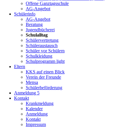
Offene Ganztagsschule
AG-Angebot
Schülerinfo
AG-Angebot
Beratung
Jugendbücherei
Schulalltag
Schülervertretung
Schüleraustausch
Schüler vor Schülern
Schulkleidung
Schulprogramm light
Eltern
KKS auf einen Blick
Verein der Freunde
Mensa
Schülerbeförderung
Anmeldung 5
Kontakt
Krankmeldung
Kalender
Anmeldung
Kontakt
Impressum