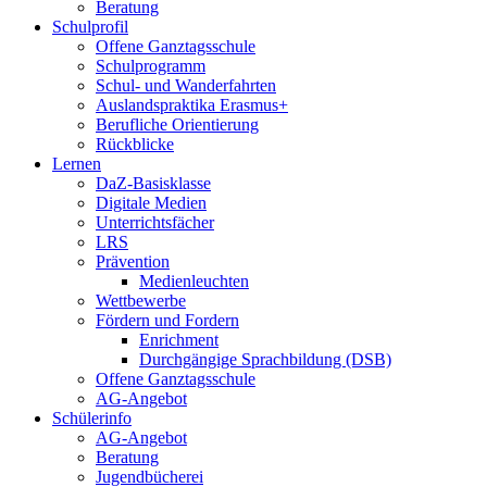
Beratung
Schulprofil
Offene Ganztagsschule
Schulprogramm
Schul- und Wanderfahrten
Auslandspraktika Erasmus+
Berufliche Orientierung
Rückblicke
Lernen
DaZ-Basisklasse
Digitale Medien
Unterrichtsfächer
LRS
Prävention
Medienleuchten
Wettbewerbe
Fördern und Fordern
Enrichment
Durchgängige Sprachbildung (DSB)
Offene Ganztagsschule
AG-Angebot
Schülerinfo
AG-Angebot
Beratung
Jugendbücherei