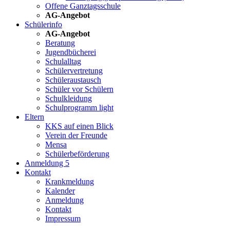
Offene Ganztagsschule
AG-Angebot
Schülerinfo
AG-Angebot
Beratung
Jugendbücherei
Schulalltag
Schülervertretung
Schüleraustausch
Schüler vor Schülern
Schulkleidung
Schulprogramm light
Eltern
KKS auf einen Blick
Verein der Freunde
Mensa
Schülerbeförderung
Anmeldung 5
Kontakt
Krankmeldung
Kalender
Anmeldung
Kontakt
Impressum