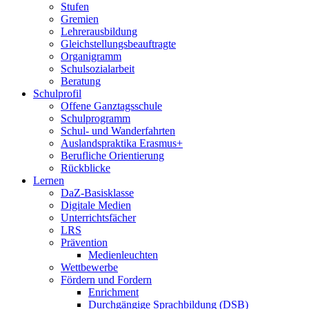
Stufen
Gremien
Lehrerausbildung
Gleichstellungsbeauftragte
Organigramm
Schulsozialarbeit
Beratung
Schulprofil
Offene Ganztagsschule
Schulprogramm
Schul- und Wanderfahrten
Auslandspraktika Erasmus+
Berufliche Orientierung
Rückblicke
Lernen
DaZ-Basisklasse
Digitale Medien
Unterrichtsfächer
LRS
Prävention
Medienleuchten
Wettbewerbe
Fördern und Fordern
Enrichment
Durchgängige Sprachbildung (DSB)