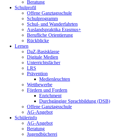
Beratung
Schulprofil
Offene Ganztagsschule
Schulprogramm
Schul- und Wanderfahrten
Auslandspraktika Erasmus+
Berufliche Orientierung
Rückblicke
Lernen
DaZ-Basisklasse
Digitale Medien
Unterrichtsfächer
LRS
Prävention
Medienleuchten
Wettbewerbe
Fördern und Fordern
Enrichment
Durchgängige Sprachbildung (DSB)
Offene Ganztagsschule
AG-Angebot
Schülerinfo
AG-Angebot
Beratung
Jugendbücherei