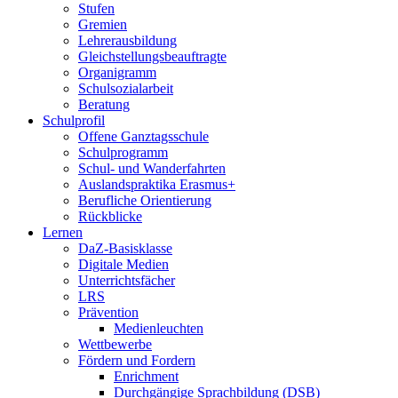
Stufen
Gremien
Lehrerausbildung
Gleichstellungsbeauftragte
Organigramm
Schulsozialarbeit
Beratung
Schulprofil
Offene Ganztagsschule
Schulprogramm
Schul- und Wanderfahrten
Auslandspraktika Erasmus+
Berufliche Orientierung
Rückblicke
Lernen
DaZ-Basisklasse
Digitale Medien
Unterrichtsfächer
LRS
Prävention
Medienleuchten
Wettbewerbe
Fördern und Fordern
Enrichment
Durchgängige Sprachbildung (DSB)