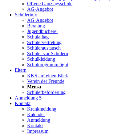
Offene Ganztagsschule
AG-Angebot
Schülerinfo
AG-Angebot
Beratung
Jugendbücherei
Schulalltag
Schülervertretung
Schüleraustausch
Schüler vor Schülern
Schulkleidung
Schulprogramm light
Eltern
KKS auf einen Blick
Verein der Freunde
Mensa
Schülerbeförderung
Anmeldung 5
Kontakt
Krankmeldung
Kalender
Anmeldung
Kontakt
Impressum