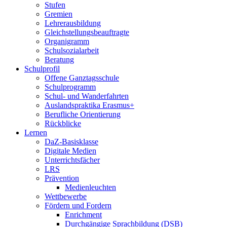
Stufen
Gremien
Lehrerausbildung
Gleichstellungsbeauftragte
Organigramm
Schulsozialarbeit
Beratung
Schulprofil
Offene Ganztagsschule
Schulprogramm
Schul- und Wanderfahrten
Auslandspraktika Erasmus+
Berufliche Orientierung
Rückblicke
Lernen
DaZ-Basisklasse
Digitale Medien
Unterrichtsfächer
LRS
Prävention
Medienleuchten
Wettbewerbe
Fördern und Fordern
Enrichment
Durchgängige Sprachbildung (DSB)