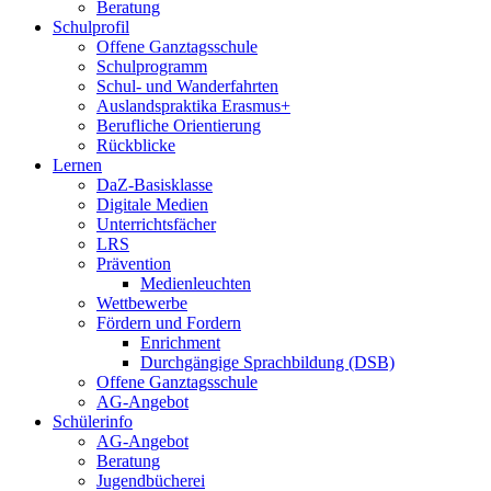
Beratung
Schulprofil
Offene Ganztagsschule
Schulprogramm
Schul- und Wanderfahrten
Auslandspraktika Erasmus+
Berufliche Orientierung
Rückblicke
Lernen
DaZ-Basisklasse
Digitale Medien
Unterrichtsfächer
LRS
Prävention
Medienleuchten
Wettbewerbe
Fördern und Fordern
Enrichment
Durchgängige Sprachbildung (DSB)
Offene Ganztagsschule
AG-Angebot
Schülerinfo
AG-Angebot
Beratung
Jugendbücherei