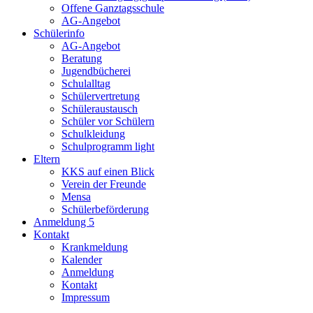
Offene Ganztagsschule
AG-Angebot
Schülerinfo
AG-Angebot
Beratung
Jugendbücherei
Schulalltag
Schülervertretung
Schüleraustausch
Schüler vor Schülern
Schulkleidung
Schulprogramm light
Eltern
KKS auf einen Blick
Verein der Freunde
Mensa
Schülerbeförderung
Anmeldung 5
Kontakt
Krankmeldung
Kalender
Anmeldung
Kontakt
Impressum