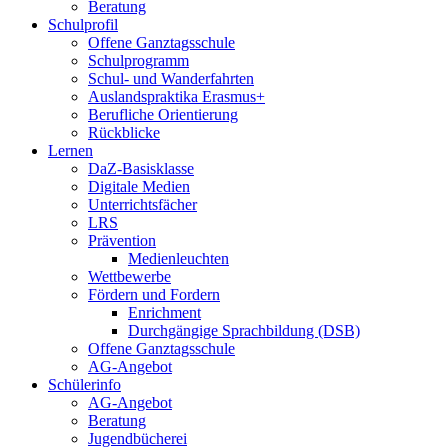
Beratung
Schulprofil
Offene Ganztagsschule
Schulprogramm
Schul- und Wanderfahrten
Auslandspraktika Erasmus+
Berufliche Orientierung
Rückblicke
Lernen
DaZ-Basisklasse
Digitale Medien
Unterrichtsfächer
LRS
Prävention
Medienleuchten
Wettbewerbe
Fördern und Fordern
Enrichment
Durchgängige Sprachbildung (DSB)
Offene Ganztagsschule
AG-Angebot
Schülerinfo
AG-Angebot
Beratung
Jugendbücherei