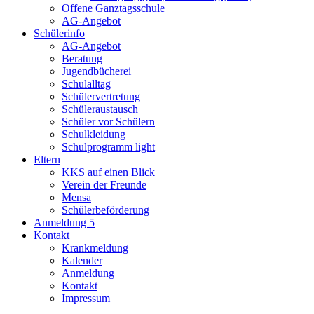
Offene Ganztagsschule
AG-Angebot
Schülerinfo
AG-Angebot
Beratung
Jugendbücherei
Schulalltag
Schülervertretung
Schüleraustausch
Schüler vor Schülern
Schulkleidung
Schulprogramm light
Eltern
KKS auf einen Blick
Verein der Freunde
Mensa
Schülerbeförderung
Anmeldung 5
Kontakt
Krankmeldung
Kalender
Anmeldung
Kontakt
Impressum