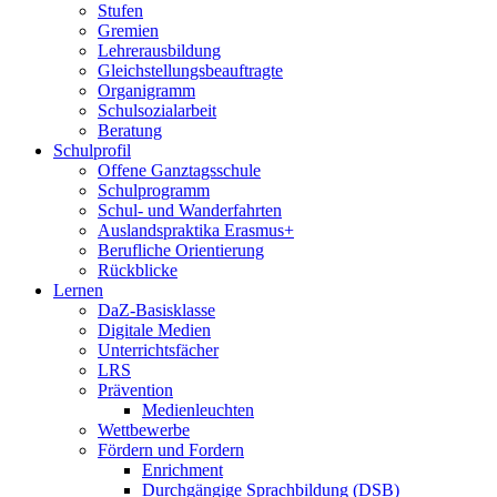
Stufen
Gremien
Lehrerausbildung
Gleichstellungsbeauftragte
Organigramm
Schulsozialarbeit
Beratung
Schulprofil
Offene Ganztagsschule
Schulprogramm
Schul- und Wanderfahrten
Auslandspraktika Erasmus+
Berufliche Orientierung
Rückblicke
Lernen
DaZ-Basisklasse
Digitale Medien
Unterrichtsfächer
LRS
Prävention
Medienleuchten
Wettbewerbe
Fördern und Fordern
Enrichment
Durchgängige Sprachbildung (DSB)