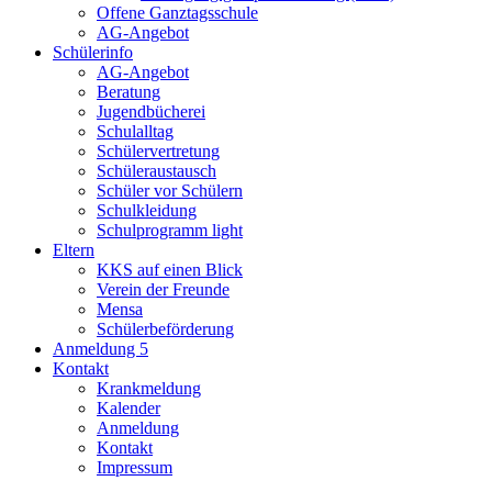
Offene Ganztagsschule
AG-Angebot
Schülerinfo
AG-Angebot
Beratung
Jugendbücherei
Schulalltag
Schülervertretung
Schüleraustausch
Schüler vor Schülern
Schulkleidung
Schulprogramm light
Eltern
KKS auf einen Blick
Verein der Freunde
Mensa
Schülerbeförderung
Anmeldung 5
Kontakt
Krankmeldung
Kalender
Anmeldung
Kontakt
Impressum