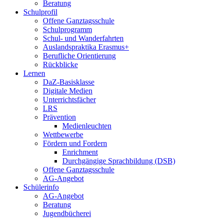
Beratung
Schulprofil
Offene Ganztagsschule
Schulprogramm
Schul- und Wanderfahrten
Auslandspraktika Erasmus+
Berufliche Orientierung
Rückblicke
Lernen
DaZ-Basisklasse
Digitale Medien
Unterrichtsfächer
LRS
Prävention
Medienleuchten
Wettbewerbe
Fördern und Fordern
Enrichment
Durchgängige Sprachbildung (DSB)
Offene Ganztagsschule
AG-Angebot
Schülerinfo
AG-Angebot
Beratung
Jugendbücherei