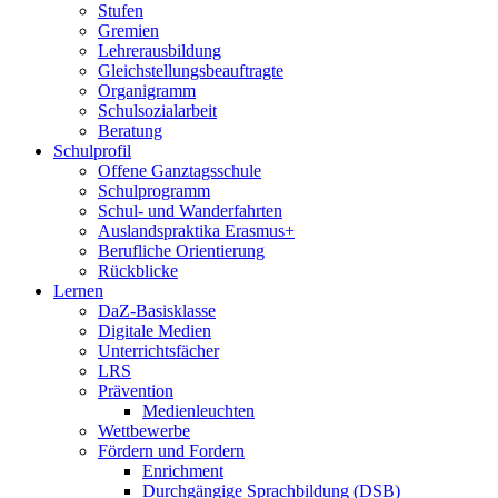
Stufen
Gremien
Lehrerausbildung
Gleichstellungsbeauftragte
Organigramm
Schulsozialarbeit
Beratung
Schulprofil
Offene Ganztagsschule
Schulprogramm
Schul- und Wanderfahrten
Auslandspraktika Erasmus+
Berufliche Orientierung
Rückblicke
Lernen
DaZ-Basisklasse
Digitale Medien
Unterrichtsfächer
LRS
Prävention
Medienleuchten
Wettbewerbe
Fördern und Fordern
Enrichment
Durchgängige Sprachbildung (DSB)