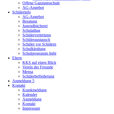
Offene Ganztagsschule
AG-Angebot
Schülerinfo
AG-Angebot
Beratung
Jugendbücherei
Schulalltag
Schülervertretung
Schüleraustausch
Schüler vor Schülern
Schulkleidung
Schulprogramm light
Eltern
KKS auf einen Blick
Verein der Freunde
Mensa
Schülerbeförderung
Anmeldung 5
Kontakt
Krankmeldung
Kalender
Anmeldung
Kontakt
Impressum