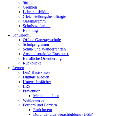
Stufen
Gremien
Lehrerausbildung
Gleichstellungsbeauftragte
Organigramm
Schulsozialarbeit
Beratung
Schulprofil
Offene Ganztagsschule
Schulprogramm
Schul- und Wanderfahrten
Auslandspraktika Erasmus+
Berufliche Orientierung
Rückblicke
Lernen
DaZ-Basisklasse
Digitale Medien
Unterrichtsfächer
LRS
Prävention
Medienleuchten
Wettbewerbe
Fördern und Fordern
Enrichment
Durchgängige Sprachbildung (DSB)