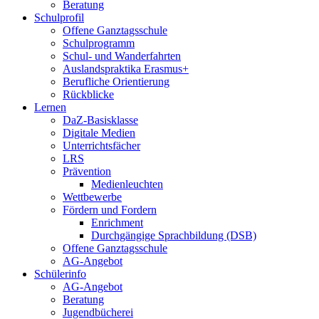
Beratung
Schulprofil
Offene Ganztagsschule
Schulprogramm
Schul- und Wanderfahrten
Auslandspraktika Erasmus+
Berufliche Orientierung
Rückblicke
Lernen
DaZ-Basisklasse
Digitale Medien
Unterrichtsfächer
LRS
Prävention
Medienleuchten
Wettbewerbe
Fördern und Fordern
Enrichment
Durchgängige Sprachbildung (DSB)
Offene Ganztagsschule
AG-Angebot
Schülerinfo
AG-Angebot
Beratung
Jugendbücherei