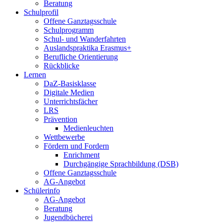
Beratung
Schulprofil
Offene Ganztagsschule
Schulprogramm
Schul- und Wanderfahrten
Auslandspraktika Erasmus+
Berufliche Orientierung
Rückblicke
Lernen
DaZ-Basisklasse
Digitale Medien
Unterrichtsfächer
LRS
Prävention
Medienleuchten
Wettbewerbe
Fördern und Fordern
Enrichment
Durchgängige Sprachbildung (DSB)
Offene Ganztagsschule
AG-Angebot
Schülerinfo
AG-Angebot
Beratung
Jugendbücherei