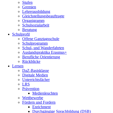
Stufen
Gremien
Lehrerausbildung
Gleichstellungsbeauftragte
Organigramm
Schulsozialarbeit
Beratung
Schulprofil
Offene Ganztagsschule
Schulprogramm
Schul- und Wanderfahrten
Auslandspraktika Erasmus+
Berufliche Orientierung
Rückblicke
Lernen
DaZ-Basisklasse
Digitale Medien
Unterrichtsfächer
LRS
Prävention
Medienleuchten
Wettbewerbe
Fördern und Fordern
Enrichment
Durchgängige Sprachbildung (DSB)