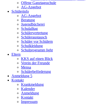
Offene Ganztagsschule
AG-Angebot
Schülerinfo
AG-Angebot
Beratung
Jugendbücherei
Schulalltag
Schülervertretung
Schüleraustausch
Schüler vor Schülern
Schulkleidung
Schulprogramm light
Eltern
KKS auf einen Blick
Verein der Freunde
Mensa
Schülerbeförderung
Anmeldung 5
Kontakt
Krankmeldung
Kalender
Anmeldung
Kontakt
Impressum