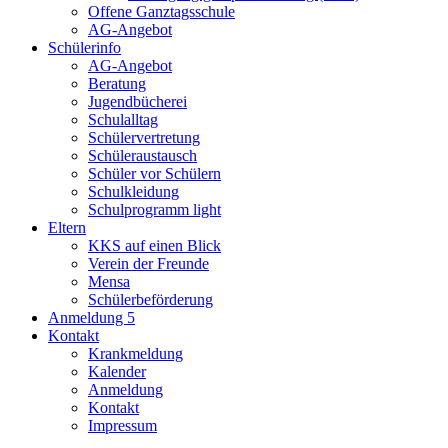
Offene Ganztagsschule
AG-Angebot
Schülerinfo
AG-Angebot
Beratung
Jugendbücherei
Schulalltag
Schülervertretung
Schüleraustausch
Schüler vor Schülern
Schulkleidung
Schulprogramm light
Eltern
KKS auf einen Blick
Verein der Freunde
Mensa
Schülerbeförderung
Anmeldung 5
Kontakt
Krankmeldung
Kalender
Anmeldung
Kontakt
Impressum