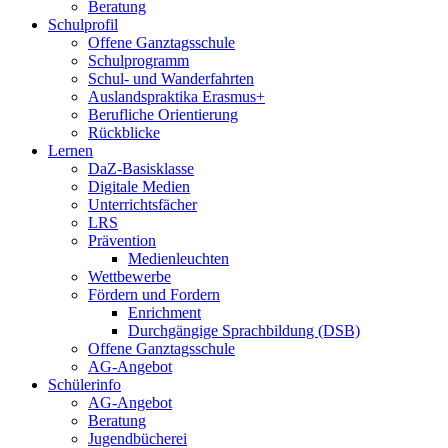
Beratung
Schulprofil
Offene Ganztagsschule
Schulprogramm
Schul- und Wanderfahrten
Auslandspraktika Erasmus+
Berufliche Orientierung
Rückblicke
Lernen
DaZ-Basisklasse
Digitale Medien
Unterrichtsfächer
LRS
Prävention
Medienleuchten
Wettbewerbe
Fördern und Fordern
Enrichment
Durchgängige Sprachbildung (DSB)
Offene Ganztagsschule
AG-Angebot
Schülerinfo
AG-Angebot
Beratung
Jugendbücherei