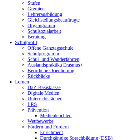
Stufen
Gremien
Lehrerausbildung
Gleichstellungsbeauftragte
Organigramm
Schulsozialarbeit
Beratung
Schulprofil
Offene Ganztagsschule
Schulprogramm
Schul- und Wanderfahrten
Auslandspraktika Erasmus+
Berufliche Orientierung
Rückblicke
Lernen
DaZ-Basisklasse
Digitale Medien
Unterrichtsfächer
LRS
Prävention
Medienleuchten
Wettbewerbe
Fördern und Fordern
Enrichment
Durchgängige Sprachbildung (DSB)