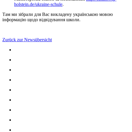
holstein.de/ukraine-schule
.
Там ми зібрали для Вас викладену українською мовою
інформацію щодо відвідування школи.
Zurück zur Newsübersicht