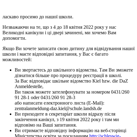
ласкаво просимо до нашої школи.
Незважаючи на те, що з 4 до 18 квітня 2022 року у нас
Великодні канікули і ці двері зачинені, ми хочемо Вам
допомогти.
Якщо Ви хочете записати свою дитину для відвідування нашої
школи і маєте відповідні запитання, у Вас є багато
можливостей:
Ви звертаєтесь до шкільного відомства. Там Ви зможете
дізнатися більше про процедуру реєстрації в школі.
За Вас відповідає шкільне відомство Kiel bzw. die DaZ
Anmeldestelle,
Ви також можете зателефонувати за номером 0431/260
91 28-1 oder 0431/260 91 28-3
або написати електронного листа (E-Mail):
zentralanmeldung-daz.kiel@schule.landsh.de
Ви приходите в секретаріат школи відразу після
закінчення канікул, з 19 квітня 2022 року і там ми
відповімо на Ваші запитання.
Ви отримаєте відповідну інформацію на веб-сторінці
Міністерства освіти за посиланням
http://schleswig-