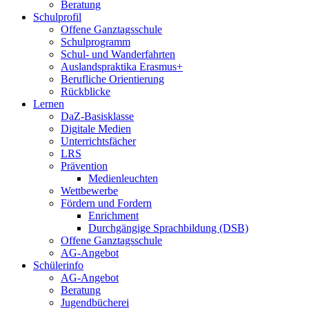
Beratung
Schulprofil
Offene Ganztagsschule
Schulprogramm
Schul- und Wanderfahrten
Auslandspraktika Erasmus+
Berufliche Orientierung
Rückblicke
Lernen
DaZ-Basisklasse
Digitale Medien
Unterrichtsfächer
LRS
Prävention
Medienleuchten
Wettbewerbe
Fördern und Fordern
Enrichment
Durchgängige Sprachbildung (DSB)
Offene Ganztagsschule
AG-Angebot
Schülerinfo
AG-Angebot
Beratung
Jugendbücherei