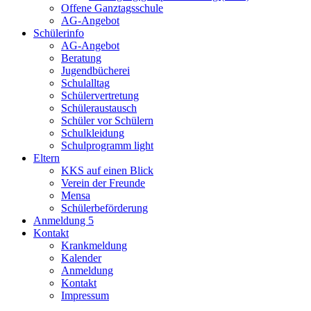
Offene Ganztagsschule
AG-Angebot
Schülerinfo
AG-Angebot
Beratung
Jugendbücherei
Schulalltag
Schülervertretung
Schüleraustausch
Schüler vor Schülern
Schulkleidung
Schulprogramm light
Eltern
KKS auf einen Blick
Verein der Freunde
Mensa
Schülerbeförderung
Anmeldung 5
Kontakt
Krankmeldung
Kalender
Anmeldung
Kontakt
Impressum