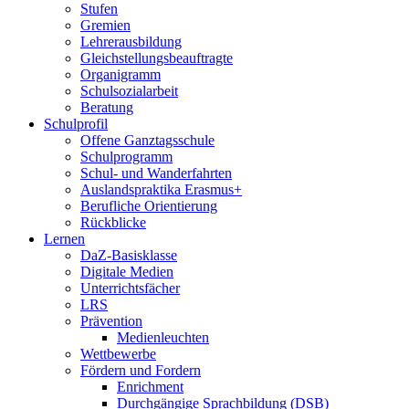
Stufen
Gremien
Lehrerausbildung
Gleichstellungsbeauftragte
Organigramm
Schulsozialarbeit
Beratung
Schulprofil
Offene Ganztagsschule
Schulprogramm
Schul- und Wanderfahrten
Auslandspraktika Erasmus+
Berufliche Orientierung
Rückblicke
Lernen
DaZ-Basisklasse
Digitale Medien
Unterrichtsfächer
LRS
Prävention
Medienleuchten
Wettbewerbe
Fördern und Fordern
Enrichment
Durchgängige Sprachbildung (DSB)