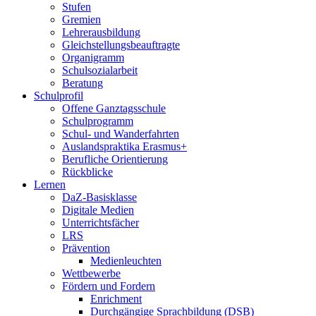
Stufen
Gremien
Lehrerausbildung
Gleichstellungsbeauftragte
Organigramm
Schulsozialarbeit
Beratung
Schulprofil
Offene Ganztagsschule
Schulprogramm
Schul- und Wanderfahrten
Auslandspraktika Erasmus+
Berufliche Orientierung
Rückblicke
Lernen
DaZ-Basisklasse
Digitale Medien
Unterrichtsfächer
LRS
Prävention
Medienleuchten
Wettbewerbe
Fördern und Fordern
Enrichment
Durchgängige Sprachbildung (DSB)