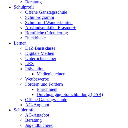
Beratung
Schulprofil
Offene Ganztagsschule
Schulprogramm
Schul- und Wanderfahrten
Auslandspraktika Erasmus+
Berufliche Orientierung
Rückblicke
Lernen
DaZ-Basisklasse
Digitale Medien
Unterrichtsfächer
LRS
Prävention
Medienleuchten
Wettbewerbe
Fördern und Fordern
Enrichment
Durchgängige Sprachbildung (DSB)
Offene Ganztagsschule
AG-Angebot
Schülerinfo
AG-Angebot
Beratung
Jugendbücherei