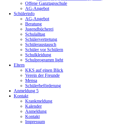
Offene Ganztagsschule
AG-Angebot
Schülerinfo
AG-Angebot
Beratung
Jugendbücherei
Schulalltag
Schülervertretung
Schüleraustausch
Schüler vor Schülern
Schulkleidung
Schulprogramm light
Eltern
KKS auf einen Blick
Verein der Freunde
Mensa
Schülerbeförderung
Anmeldung 5
Kontakt
Krankmeldung
Kalender
Anmeldung
Kontakt
Impressum