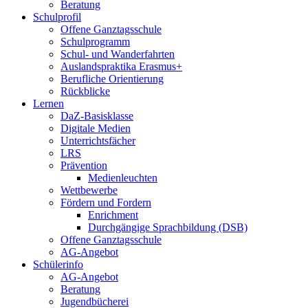
Beratung
Schulprofil
Offene Ganztagsschule
Schulprogramm
Schul- und Wanderfahrten
Auslandspraktika Erasmus+
Berufliche Orientierung
Rückblicke
Lernen
DaZ-Basisklasse
Digitale Medien
Unterrichtsfächer
LRS
Prävention
Medienleuchten
Wettbewerbe
Fördern und Fordern
Enrichment
Durchgängige Sprachbildung (DSB)
Offene Ganztagsschule
AG-Angebot
Schülerinfo
AG-Angebot
Beratung
Jugendbücherei