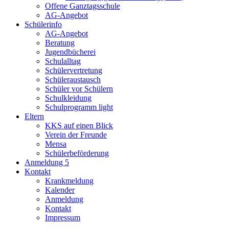
Offene Ganztagsschule
AG-Angebot
Schülerinfo
AG-Angebot
Beratung
Jugendbücherei
Schulalltag
Schülervertretung
Schüleraustausch
Schüler vor Schülern
Schulkleidung
Schulprogramm light
Eltern
KKS auf einen Blick
Verein der Freunde
Mensa
Schülerbeförderung
Anmeldung 5
Kontakt
Krankmeldung
Kalender
Anmeldung
Kontakt
Impressum