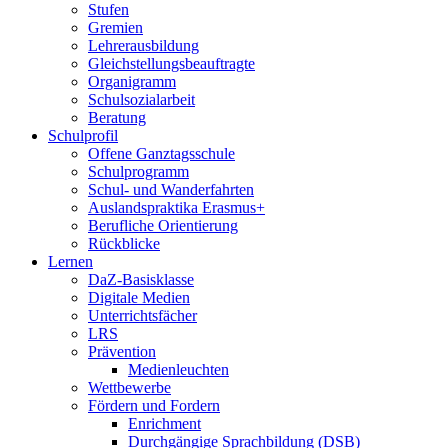
Stufen
Gremien
Lehrerausbildung
Gleichstellungsbeauftragte
Organigramm
Schulsozialarbeit
Beratung
Schulprofil
Offene Ganztagsschule
Schulprogramm
Schul- und Wanderfahrten
Auslandspraktika Erasmus+
Berufliche Orientierung
Rückblicke
Lernen
DaZ-Basisklasse
Digitale Medien
Unterrichtsfächer
LRS
Prävention
Medienleuchten
Wettbewerbe
Fördern und Fordern
Enrichment
Durchgängige Sprachbildung (DSB)