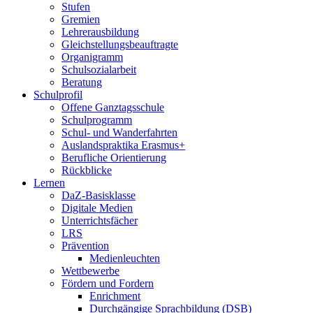
Stufen
Gremien
Lehrerausbildung
Gleichstellungsbeauftragte
Organigramm
Schulsozialarbeit
Beratung
Schulprofil
Offene Ganztagsschule
Schulprogramm
Schul- und Wanderfahrten
Auslandspraktika Erasmus+
Berufliche Orientierung
Rückblicke
Lernen
DaZ-Basisklasse
Digitale Medien
Unterrichtsfächer
LRS
Prävention
Medienleuchten
Wettbewerbe
Fördern und Fordern
Enrichment
Durchgängige Sprachbildung (DSB)