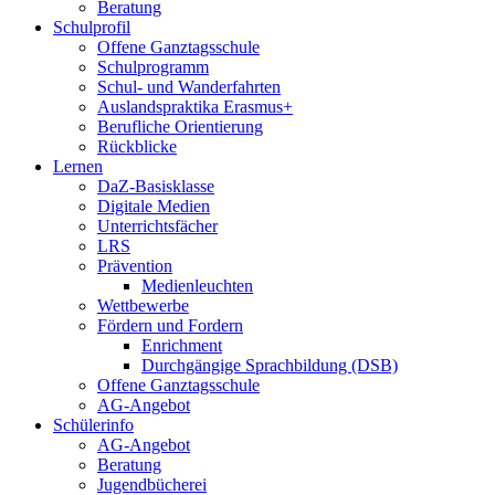
Beratung
Schulprofil
Offene Ganztagsschule
Schulprogramm
Schul- und Wanderfahrten
Auslandspraktika Erasmus+
Berufliche Orientierung
Rückblicke
Lernen
DaZ-Basisklasse
Digitale Medien
Unterrichtsfächer
LRS
Prävention
Medienleuchten
Wettbewerbe
Fördern und Fordern
Enrichment
Durchgängige Sprachbildung (DSB)
Offene Ganztagsschule
AG-Angebot
Schülerinfo
AG-Angebot
Beratung
Jugendbücherei