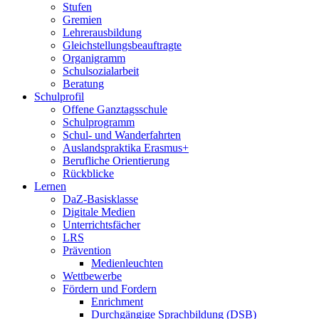
Stufen
Gremien
Lehrerausbildung
Gleichstellungsbeauftragte
Organigramm
Schulsozialarbeit
Beratung
Schulprofil
Offene Ganztagsschule
Schulprogramm
Schul- und Wanderfahrten
Auslandspraktika Erasmus+
Berufliche Orientierung
Rückblicke
Lernen
DaZ-Basisklasse
Digitale Medien
Unterrichtsfächer
LRS
Prävention
Medienleuchten
Wettbewerbe
Fördern und Fordern
Enrichment
Durchgängige Sprachbildung (DSB)