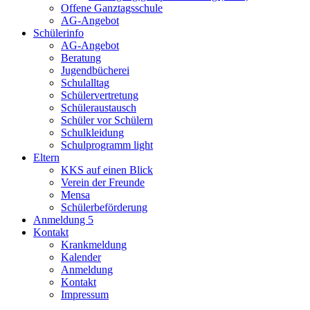
Offene Ganztagsschule
AG-Angebot
Schülerinfo
AG-Angebot
Beratung
Jugendbücherei
Schulalltag
Schülervertretung
Schüleraustausch
Schüler vor Schülern
Schulkleidung
Schulprogramm light
Eltern
KKS auf einen Blick
Verein der Freunde
Mensa
Schülerbeförderung
Anmeldung 5
Kontakt
Krankmeldung
Kalender
Anmeldung
Kontakt
Impressum