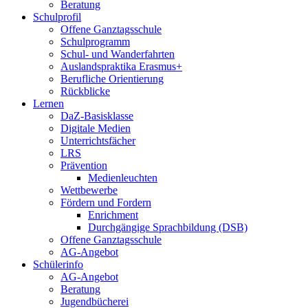
Beratung
Schulprofil
Offene Ganztagsschule
Schulprogramm
Schul- und Wanderfahrten
Auslandspraktika Erasmus+
Berufliche Orientierung
Rückblicke
Lernen
DaZ-Basisklasse
Digitale Medien
Unterrichtsfächer
LRS
Prävention
Medienleuchten
Wettbewerbe
Fördern und Fordern
Enrichment
Durchgängige Sprachbildung (DSB)
Offene Ganztagsschule
AG-Angebot
Schülerinfo
AG-Angebot
Beratung
Jugendbücherei