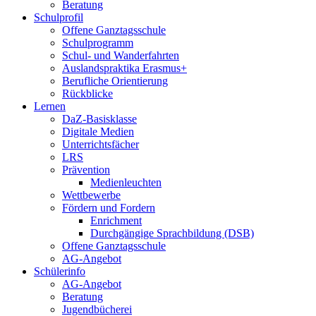
Beratung
Schulprofil
Offene Ganztagsschule
Schulprogramm
Schul- und Wanderfahrten
Auslandspraktika Erasmus+
Berufliche Orientierung
Rückblicke
Lernen
DaZ-Basisklasse
Digitale Medien
Unterrichtsfächer
LRS
Prävention
Medienleuchten
Wettbewerbe
Fördern und Fordern
Enrichment
Durchgängige Sprachbildung (DSB)
Offene Ganztagsschule
AG-Angebot
Schülerinfo
AG-Angebot
Beratung
Jugendbücherei