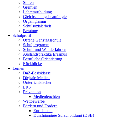
Stufen
Gremien
Lehrerausbildung
Gleichstellungsbeauftragte
Organigramm
Schulsozialarbeit
Beratung
Schulprofil
Offene Ganztagsschule
Schulprogramm
Schul- und Wanderfahrten
Auslandspraktika Erasmus+
Berufliche Orientierung
Rückblicke
Lernen
DaZ-Basisklasse
Digitale Medien
Unterrichtsfächer
LRS
Prävention
Medienleuchten
Wettbewerbe
Fördern und Fordern
Enrichment
Durchgängige Sprachbildung (DSB)