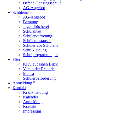
Offene Ganztagsschule
AG-Angebot
Schülerinfo
AG-Angebot
Beratung
Jugendbücherei
Schulalltag
Schülervertretung
Schüleraustausch
Schüler vor Schülern
Schulkleidung
Schulprogramm light
Eltern
KKS auf einen Blick
Verein der Freunde
Mensa
Schülerbeförderung
Anmeldung 5
Kontakt
Krankmeldung
Kalender
Anmeldung
Kontakt
Impressum