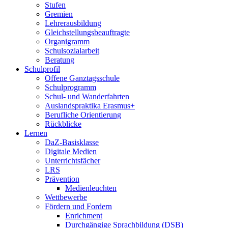
Stufen
Gremien
Lehrerausbildung
Gleichstellungsbeauftragte
Organigramm
Schulsozialarbeit
Beratung
Schulprofil
Offene Ganztagsschule
Schulprogramm
Schul- und Wanderfahrten
Auslandspraktika Erasmus+
Berufliche Orientierung
Rückblicke
Lernen
DaZ-Basisklasse
Digitale Medien
Unterrichtsfächer
LRS
Prävention
Medienleuchten
Wettbewerbe
Fördern und Fordern
Enrichment
Durchgängige Sprachbildung (DSB)