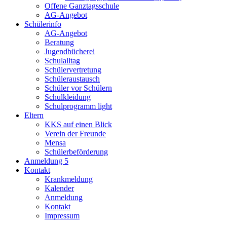
Offene Ganztagsschule
AG-Angebot
Schülerinfo
AG-Angebot
Beratung
Jugendbücherei
Schulalltag
Schülervertretung
Schüleraustausch
Schüler vor Schülern
Schulkleidung
Schulprogramm light
Eltern
KKS auf einen Blick
Verein der Freunde
Mensa
Schülerbeförderung
Anmeldung 5
Kontakt
Krankmeldung
Kalender
Anmeldung
Kontakt
Impressum