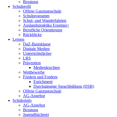
Beratung
Schulprofil
Offene Ganztagsschule
Schulprogramm
Schul- und Wanderfahrten
Auslandspraktika Erasmus+
Berufliche Orientierung
Rückblicke
Lernen
DaZ-Basisklasse
Digitale Medien
Unterrichtsfächer
LRS
Prävention
Medienleuchten
Wettbewerbe
Fördern und Fordern
Enrichment
Durchgängige Sprachbildung (DSB)
Offene Ganztagsschule
AG-Angebot
Schülerinfo
AG-Angebot
Beratung
Jugendbücherei