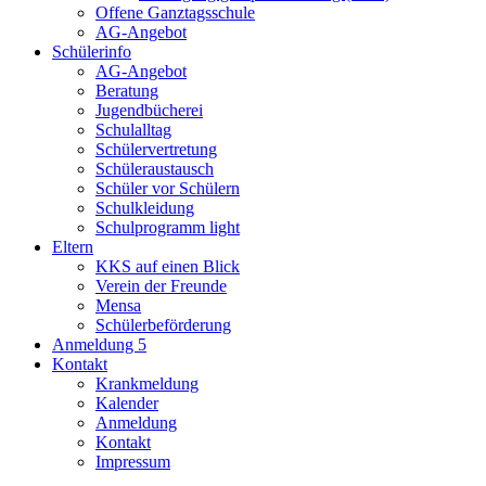
Offene Ganztagsschule
AG-Angebot
Schülerinfo
AG-Angebot
Beratung
Jugendbücherei
Schulalltag
Schülervertretung
Schüleraustausch
Schüler vor Schülern
Schulkleidung
Schulprogramm light
Eltern
KKS auf einen Blick
Verein der Freunde
Mensa
Schülerbeförderung
Anmeldung 5
Kontakt
Krankmeldung
Kalender
Anmeldung
Kontakt
Impressum