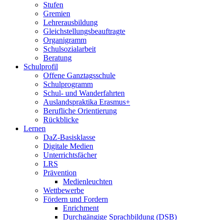
Stufen
Gremien
Lehrerausbildung
Gleichstellungsbeauftragte
Organigramm
Schulsozialarbeit
Beratung
Schulprofil
Offene Ganztagsschule
Schulprogramm
Schul- und Wanderfahrten
Auslandspraktika Erasmus+
Berufliche Orientierung
Rückblicke
Lernen
DaZ-Basisklasse
Digitale Medien
Unterrichtsfächer
LRS
Prävention
Medienleuchten
Wettbewerbe
Fördern und Fordern
Enrichment
Durchgängige Sprachbildung (DSB)