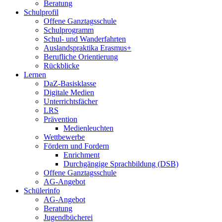
Beratung
Schulprofil
Offene Ganztagsschule
Schulprogramm
Schul- und Wanderfahrten
Auslandspraktika Erasmus+
Berufliche Orientierung
Rückblicke
Lernen
DaZ-Basisklasse
Digitale Medien
Unterrichtsfächer
LRS
Prävention
Medienleuchten
Wettbewerbe
Fördern und Fordern
Enrichment
Durchgängige Sprachbildung (DSB)
Offene Ganztagsschule
AG-Angebot
Schülerinfo
AG-Angebot
Beratung
Jugendbücherei