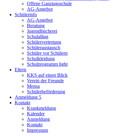
Offene Ganztagsschule
AG-Angebot
Schülerinfo
AG-Angebot
Beratung
Jugendbücherei
Schulalltag
Schülervertretung
Schüleraustausch
Schüler vor Schülern
Schulkleidung
Schulprogramm light
Eltern
KKS auf einen Blick
Verein der Freunde
Mensa
Schülerbeförderung
Anmeldung 5
Kontakt
Krankmeldung
Kalender
Anmeldung
Kontakt
Impressum