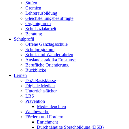
Stufen
Gremien
Lehrerausbildung
Gleichstellungsbeauftragte
Organigramm
Schulsozialarbeit
Beratung
Schulprofil
Offene Ganztagsschule
Schulprogramm
Schul- und Wanderfahrten
Auslandspraktika Erasmus+
Berufliche Orientierung
Rückblicke
Lernen
DaZ-Basisklasse
Digitale Medien
Unterrichtsfächer
LRS
Prävention
Medienleuchten
Wettbewerbe
Fördern und Fordern
Enrichment
Durchgängige Sprachbildung (DSB)