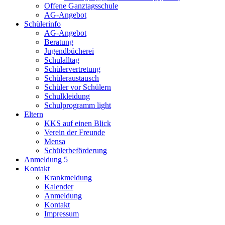
Offene Ganztagsschule
AG-Angebot
Schülerinfo
AG-Angebot
Beratung
Jugendbücherei
Schulalltag
Schülervertretung
Schüleraustausch
Schüler vor Schülern
Schulkleidung
Schulprogramm light
Eltern
KKS auf einen Blick
Verein der Freunde
Mensa
Schülerbeförderung
Anmeldung 5
Kontakt
Krankmeldung
Kalender
Anmeldung
Kontakt
Impressum