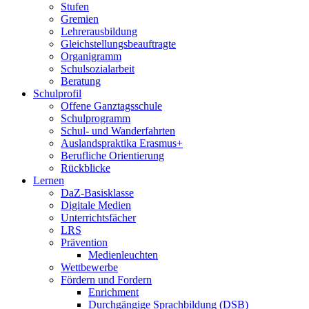
Stufen
Gremien
Lehrerausbildung
Gleichstellungsbeauftragte
Organigramm
Schulsozialarbeit
Beratung
Schulprofil
Offene Ganztagsschule
Schulprogramm
Schul- und Wanderfahrten
Auslandspraktika Erasmus+
Berufliche Orientierung
Rückblicke
Lernen
DaZ-Basisklasse
Digitale Medien
Unterrichtsfächer
LRS
Prävention
Medienleuchten
Wettbewerbe
Fördern und Fordern
Enrichment
Durchgängige Sprachbildung (DSB)