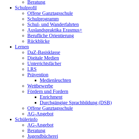
Beratung
Schulprofil
Offene Ganztagsschule
Schulprogramm
Schul- und Wanderfahrten
Auslandspraktika Erasmus+
Berufliche Orientierung
Rückblicke
Lernen
DaZ-Basisklasse
Digitale Medien
Unterrichtsfächer
LRS
Prävention
Medienleuchten
Wettbewerbe
Fördern und Fordern
Enrichment
Durchgängige Sprachbildung (DSB)
Offene Ganztagsschule
AG-Angebot
Schülerinfo
AG-Angebot
Beratung
Jugendbücherei