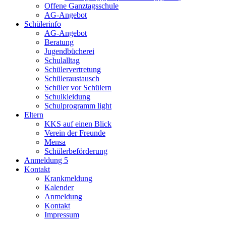
Offene Ganztagsschule
AG-Angebot
Schülerinfo
AG-Angebot
Beratung
Jugendbücherei
Schulalltag
Schülervertretung
Schüleraustausch
Schüler vor Schülern
Schulkleidung
Schulprogramm light
Eltern
KKS auf einen Blick
Verein der Freunde
Mensa
Schülerbeförderung
Anmeldung 5
Kontakt
Krankmeldung
Kalender
Anmeldung
Kontakt
Impressum