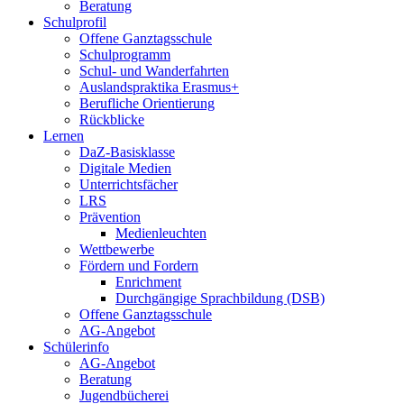
Beratung
Schulprofil
Offene Ganztagsschule
Schulprogramm
Schul- und Wanderfahrten
Auslandspraktika Erasmus+
Berufliche Orientierung
Rückblicke
Lernen
DaZ-Basisklasse
Digitale Medien
Unterrichtsfächer
LRS
Prävention
Medienleuchten
Wettbewerbe
Fördern und Fordern
Enrichment
Durchgängige Sprachbildung (DSB)
Offene Ganztagsschule
AG-Angebot
Schülerinfo
AG-Angebot
Beratung
Jugendbücherei