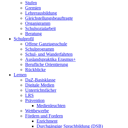
Stufen
Gremien
Lehrerausbildung
Gleichstellungsbeauftragte
Organigramm
Schulsozialarbeit
Beratung
Schulprofil
Offene Ganztagsschule
Schulprogramm
Schul- und Wanderfahrten
Auslandspraktika Erasmus+
Berufliche Orientierung
Rückblicke
Lernen
DaZ-Basisklasse
Digitale Medien
Unterrichtsfächer
LRS
Prävention
Medienleuchten
Wettbewerbe
Fördern und Fordern
Enrichment
Durchgängige Sprachbildung (DSB)