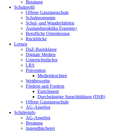
Beratung
Schulprofil
Offene Ganztagsschule
Schulprogramm
Schul- und Wanderfahrten
Auslandspraktika Erasmus+
Berufliche Orientierung
Rückblicke
Lernen
DaZ-Basisklasse
Digitale Medien
Unterrichtsfächer
LRS
Prävention
Medienleuchten
Wettbewerbe
Fördern und Fordern
Enrichment
Durchgängige Sprachbildung (DSB)
Offene Ganztagsschule
AG-Angebot
Schülerinfo
AG-Angebot
Beratung
Jugendbücherei