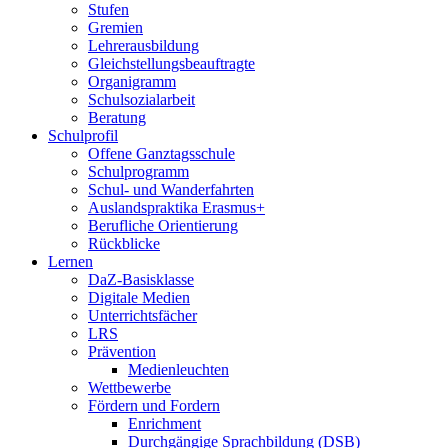
Stufen
Gremien
Lehrerausbildung
Gleichstellungsbeauftragte
Organigramm
Schulsozialarbeit
Beratung
Schulprofil
Offene Ganztagsschule
Schulprogramm
Schul- und Wanderfahrten
Auslandspraktika Erasmus+
Berufliche Orientierung
Rückblicke
Lernen
DaZ-Basisklasse
Digitale Medien
Unterrichtsfächer
LRS
Prävention
Medienleuchten
Wettbewerbe
Fördern und Fordern
Enrichment
Durchgängige Sprachbildung (DSB)