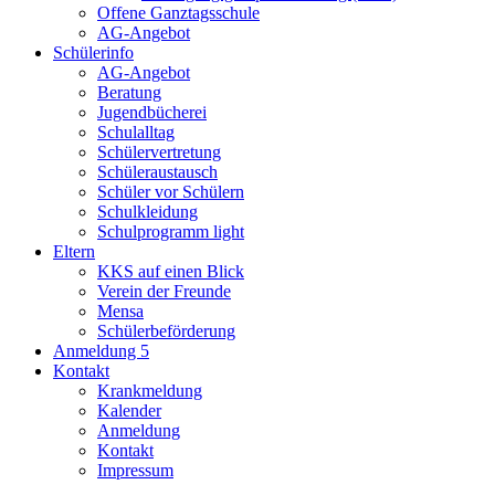
Offene Ganztagsschule
AG-Angebot
Schülerinfo
AG-Angebot
Beratung
Jugendbücherei
Schulalltag
Schülervertretung
Schüleraustausch
Schüler vor Schülern
Schulkleidung
Schulprogramm light
Eltern
KKS auf einen Blick
Verein der Freunde
Mensa
Schülerbeförderung
Anmeldung 5
Kontakt
Krankmeldung
Kalender
Anmeldung
Kontakt
Impressum