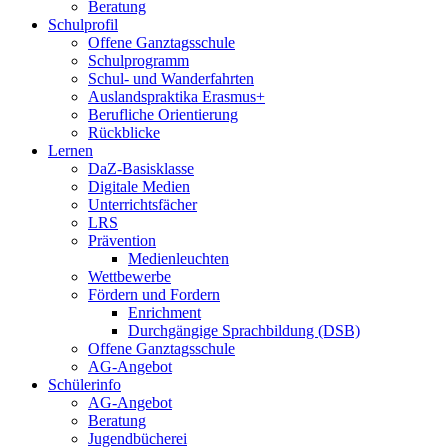
Beratung
Schulprofil
Offene Ganztagsschule
Schulprogramm
Schul- und Wanderfahrten
Auslandspraktika Erasmus+
Berufliche Orientierung
Rückblicke
Lernen
DaZ-Basisklasse
Digitale Medien
Unterrichtsfächer
LRS
Prävention
Medienleuchten
Wettbewerbe
Fördern und Fordern
Enrichment
Durchgängige Sprachbildung (DSB)
Offene Ganztagsschule
AG-Angebot
Schülerinfo
AG-Angebot
Beratung
Jugendbücherei