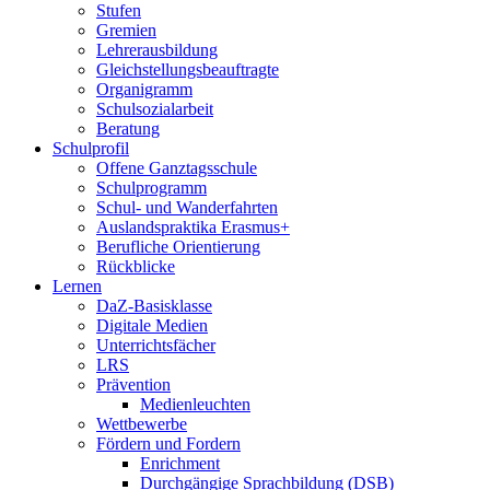
Stufen
Gremien
Lehrerausbildung
Gleichstellungsbeauftragte
Organigramm
Schulsozialarbeit
Beratung
Schulprofil
Offene Ganztagsschule
Schulprogramm
Schul- und Wanderfahrten
Auslandspraktika Erasmus+
Berufliche Orientierung
Rückblicke
Lernen
DaZ-Basisklasse
Digitale Medien
Unterrichtsfächer
LRS
Prävention
Medienleuchten
Wettbewerbe
Fördern und Fordern
Enrichment
Durchgängige Sprachbildung (DSB)