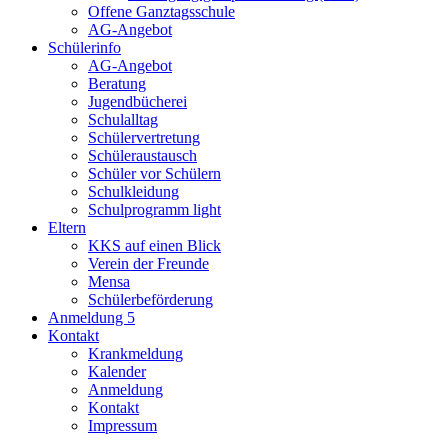
Offene Ganztagsschule
AG-Angebot
Schülerinfo
AG-Angebot
Beratung
Jugendbücherei
Schulalltag
Schülervertretung
Schüleraustausch
Schüler vor Schülern
Schulkleidung
Schulprogramm light
Eltern
KKS auf einen Blick
Verein der Freunde
Mensa
Schülerbeförderung
Anmeldung 5
Kontakt
Krankmeldung
Kalender
Anmeldung
Kontakt
Impressum