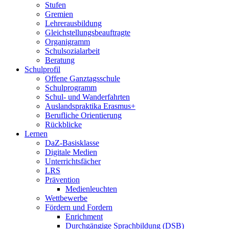
Stufen
Gremien
Lehrerausbildung
Gleichstellungsbeauftragte
Organigramm
Schulsozialarbeit
Beratung
Schulprofil
Offene Ganztagsschule
Schulprogramm
Schul- und Wanderfahrten
Auslandspraktika Erasmus+
Berufliche Orientierung
Rückblicke
Lernen
DaZ-Basisklasse
Digitale Medien
Unterrichtsfächer
LRS
Prävention
Medienleuchten
Wettbewerbe
Fördern und Fordern
Enrichment
Durchgängige Sprachbildung (DSB)