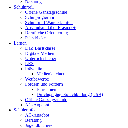
Beratung
Schulprofil
Offene Ganztagsschule
Schulprogramm
Schul- und Wanderfahrten
Auslandspraktika Erasmus+
Berufliche Orientierung
Rückblicke
Lernen
DaZ-Basisklasse
Digitale Medien
Unterrichtsfächer
LRS
Prävention
Medienleuchten
Wettbewerbe
Fördern und Fordern
Enrichment
Durchgängige Sprachbildung (DSB)
Offene Ganztagsschule
AG-Angebot
Schülerinfo
AG-Angebot
Beratung
Jugendbücherei