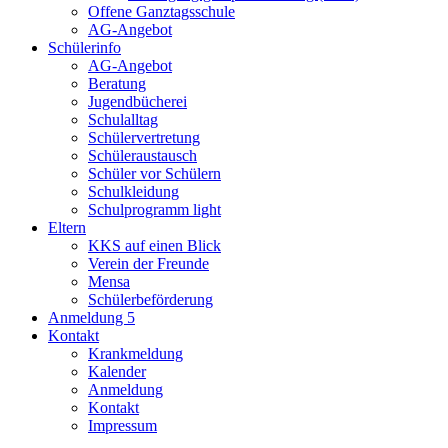
Offene Ganztagsschule
AG-Angebot
Schülerinfo
AG-Angebot
Beratung
Jugendbücherei
Schulalltag
Schülervertretung
Schüleraustausch
Schüler vor Schülern
Schulkleidung
Schulprogramm light
Eltern
KKS auf einen Blick
Verein der Freunde
Mensa
Schülerbeförderung
Anmeldung 5
Kontakt
Krankmeldung
Kalender
Anmeldung
Kontakt
Impressum