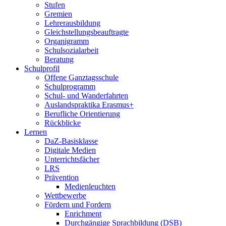
Stufen
Gremien
Lehrerausbildung
Gleichstellungsbeauftragte
Organigramm
Schulsozialarbeit
Beratung
Schulprofil
Offene Ganztagsschule
Schulprogramm
Schul- und Wanderfahrten
Auslandspraktika Erasmus+
Berufliche Orientierung
Rückblicke
Lernen
DaZ-Basisklasse
Digitale Medien
Unterrichtsfächer
LRS
Prävention
Medienleuchten
Wettbewerbe
Fördern und Fordern
Enrichment
Durchgängige Sprachbildung (DSB)