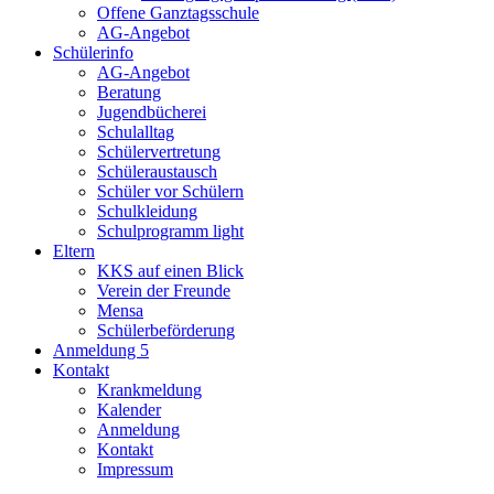
Offene Ganztagsschule
AG-Angebot
Schülerinfo
AG-Angebot
Beratung
Jugendbücherei
Schulalltag
Schülervertretung
Schüleraustausch
Schüler vor Schülern
Schulkleidung
Schulprogramm light
Eltern
KKS auf einen Blick
Verein der Freunde
Mensa
Schülerbeförderung
Anmeldung 5
Kontakt
Krankmeldung
Kalender
Anmeldung
Kontakt
Impressum