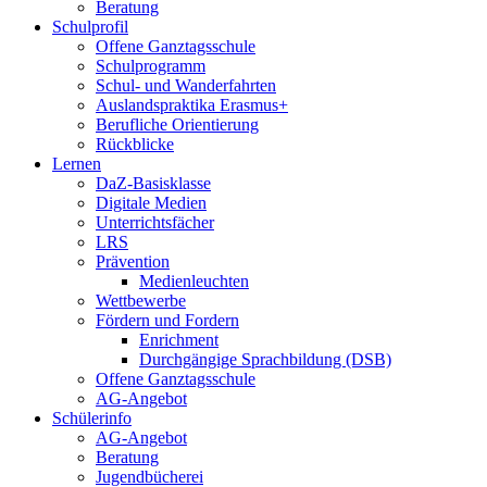
Beratung
Schulprofil
Offene Ganztagsschule
Schulprogramm
Schul- und Wanderfahrten
Auslandspraktika Erasmus+
Berufliche Orientierung
Rückblicke
Lernen
DaZ-Basisklasse
Digitale Medien
Unterrichtsfächer
LRS
Prävention
Medienleuchten
Wettbewerbe
Fördern und Fordern
Enrichment
Durchgängige Sprachbildung (DSB)
Offene Ganztagsschule
AG-Angebot
Schülerinfo
AG-Angebot
Beratung
Jugendbücherei